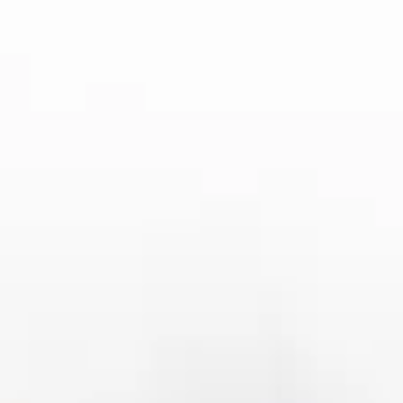
目前，许多西甲俱乐部和转播商已经开始尝试用VR技术来提供实
时的赛事观感。通过佩戴VR眼镜，球迷可以身临其境地观看比
赛，感受到比传统电视更为震撼的画面和音效。这种技术虽然尚
处于试验阶段，但随着硬件成本的下降，未来将有可能成为更多
球迷的观看方式。
此外，一些平台还利用AR技术为球迷提供赛场内外的数据展示。
通过AR技术，球迷可以在观看比赛时，看到场地上的实时统计数
据、球员信息等，以增强互动性和趣味性。通过这些创新技术，
西甲的赛事体验变得更加多元化，球迷可以选择自己最喜爱的方
式来观看比赛。
总结：
通过合法渠道收看西甲直播是球迷们享受比赛的最基础方式。在
网络平台和社交媒体的帮助下，球迷能够轻松获取赛事信息，保
持对西甲联赛的关注。同时，应用程序的广泛应用使得球迷在任
何地点都能实时追踪比赛，方便快捷。最后，随着VR和AR技术
的发展，西甲比赛的观赛体验将更加丰富，为球迷提供全新的观
赛方式。