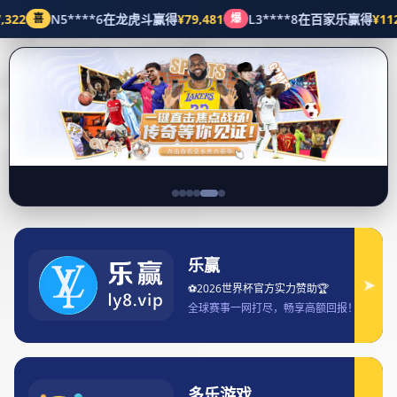
如何免费在线收看西甲直播并
获取最新赛事信息
产品展示
首页
如何免费在线收看西甲直播并
获取最新赛事信息
213
2025-09-11 17:44:17
西甲联赛作为全球最具观赏性的足球联赛之一，吸引了大量的球