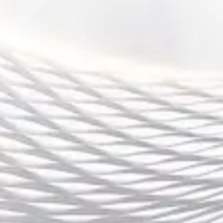
总的来说，西甲联赛的观赛渠道正变得越来越多样化，球迷们不
再仅仅依赖传统的电视直播或收费平台。通过利用现代技术和互
联网资源，球迷能够轻松获取比赛信息，享受免费的赛事直播。
这对于西甲的全球推广和粉丝互动无疑是一次重大的促进。
全新移动端CSGO直播平台带来极致观赛体验与
互动功能
2025-09-11 14:30:26