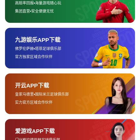
间、球员表现等关键信息，方便球迷在没有观看直播的情况下也
能实时掌握赛事进展。而通过Instagram和Facebook，球迷不
仅能获得比赛的实时更新，还能观看球队和球员的独家幕后花
絮，增加观赛的乐趣。
此外，许多足球博客和新闻网站也会定期发布关于西甲的最新赛
事信息，包括赛程、积分榜变化、球队动态等。这些信息对于球
迷追踪赛事进程、分析球队表现至关重要。通过这些网络平台，
球迷能够在任何时候随时了解西甲联赛的最新动态。
3、使用应用程序实时追踪
比赛结果
随着智能手机的普及，越来越多的球迷选择通过移动应用程序来
追踪西甲比赛的最新结果。市场上有很多专为足球赛事设计的应
用程序，这些应用程序不仅提供实时比分，还可以提供详细的赛
程、球队数据分析以及历史对阵等信息。
例如，LiveScore、SofaScore、FlashScore等应用程序，都
可以实时提供西甲联赛的比分更新、赛事直播和赛后统计。通过