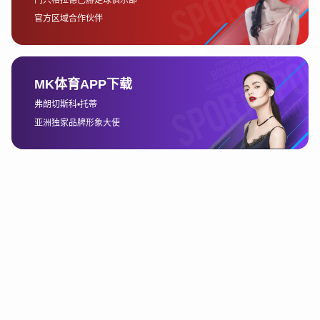
对比赛的看法和情感。在比赛的紧张时刻，观众们可以通过弹幕
表达对选手的支持、对战况的预测，甚至可以与其他观众就比赛
中的关键时刻展开讨论。这种互动方式不仅增加了观赛的趣味
性，还让用户能够更深度地参与到赛事的氛围中。
此外，平台还推出了“观众连麦”功能，让部分幸运的观众可以与
主播或其他观众进行语音互动。在这项功能的帮助下，观众可以
和主播一起分析比赛、讨论战术，甚至与其他观众一同分享观赛
心得。这种深度互动不仅丰富了观赛体验，也为用户之间的交流
提供了更多的可能性。
皇冠app下载
4、个性化的用户体验与智
能推荐
为了让每一位观众都能够享受到独特的观赛体验，全新移动端
CSGO直播平台在个性化推荐和智能化服务方面进行了大量的创
新。通过智能算法，平台能够根据用户的观看历史、关注的战队
或选手，精准推荐相关的比赛、精彩时刻或者热门内容。