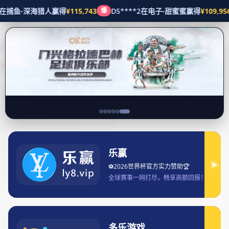
全新移动端CSGO直播平台带
来极致观赛体验与互动功能
产品展示
首页
全新移动端CSGO直播平台带
来极致观赛体验与互动功能
222
2025-09-11 14:30:26
随着移动互联网的快速发展，移动端直播平台已经成为电竞观赛