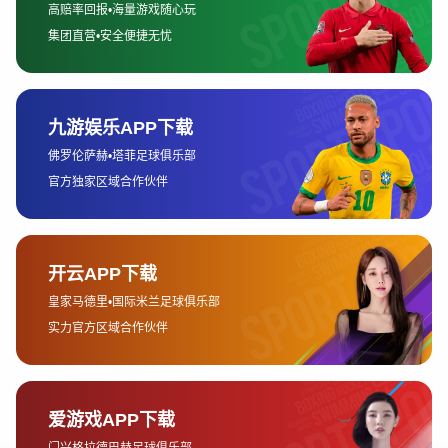
平台提供了详细的实时数据展示，包括每个选手的击杀数、死亡
数、经济情况、枪械选择等信息。这些数据不仅可以在比赛的关
键时刻为观众提供有价值的参考，还能够通过图表和数字化的展
示方式，帮助观众更好地理解比赛的节奏与进展。用户在观看比
赛时，可以轻松查看这些数据，并与其他观众进行讨论和互动，
从而增强观赛的趣味性和深度。
除了选手个人数据，平台还提供了关于战队的多维度信息展示。
例如，每支战队的历史战绩、战术打法、以及在不同地图上的表
现等。这些信息通过直观的方式展示给观众，使得观众能够更好
地了解比赛背后的战术博弈，并且可以通过互动功能与其他观众
交流自己的看法，分享对比赛的理解和预测。
3、多样化的社交互动功能
社交互动是现代直播平台不可或缺的一部分，全新移动端CSGO
直播平台也在这一方面进行了深入的创新。平台不仅提供了传统
的直播聊天室功能，还推出了多种社交互动功能，进一步增强了
观众与平台、观众与观众之间的互动性。
首先，平台内置了实时弹幕功能，观众可以通过发送弹幕来表达