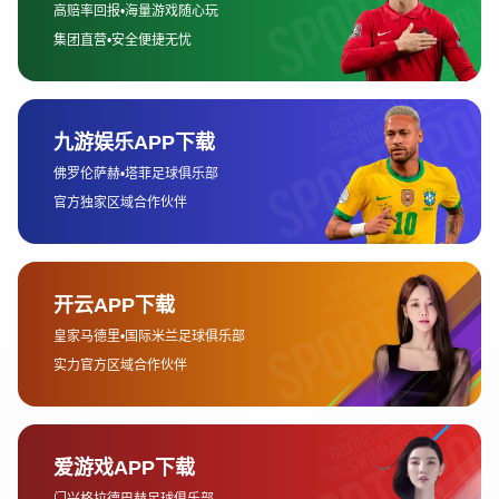
进球荒困扰锋线核心状态低迷球队急
盼破局迎来转机寻找重启良机