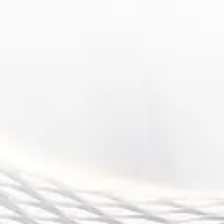
倒挂金钩奇观探秘从传统武术绝技到
民间传说的独特魅力与历史渊源