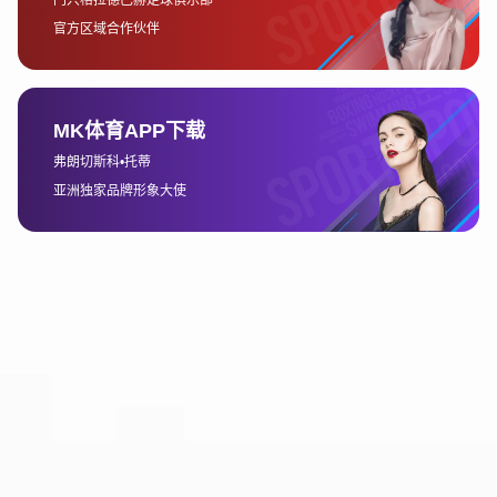
欧联杯赛场风云再起豪门争锋与新势
力崛起之路全解析深度观察篇章