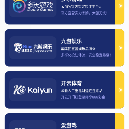
皇家马德里最新阵型图解析全新战术
体系与核心球员位置变化揭秘