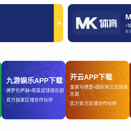
。首先，通过引入多样化的体育项目，如足球、篮球、田径等，
数字化技术和虚拟现实技术，创新体育赛事的观赏体验，提升用
组织和俱乐部的合作，共同推动体育资源的整合和优化。
的合作模式和商业机会，以满足不同层次用户的需求，从而促进
提升其在全球体育舞台上的影响力和竞争力。
身
力于打破地域和社会经济层次的健身壁垒。通过建立健身社区和
民参与体育活动的热情。
生活方式，提升全民健康意识和健身技能。通过体育健身与科技
健身运动中。
健身的领军者和倡导者，推动健康中国战略的实施。
轮驱动