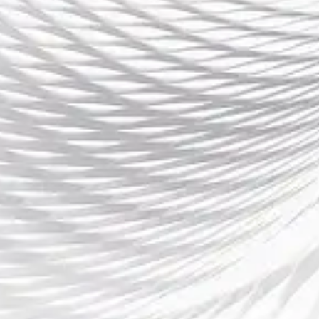
中国大陆市场的战略布局与未来发展趋势。猫头鹰体育，作为全
来逐步加强其在中国大陆市场的扩展。本文将从四个方面详细探
括品牌本土化策略、渠道布局、产品创新及消费者群体分析。首
策略以适应中国消费者的需求；其次，借助多样化的渠道布局，
新则成为其赢得竞争优势的重要手段；最后，猫头...