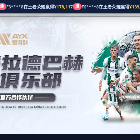
发现皇冠体育
产品展示
体育动态
服
育产业新潮流打造多
民健身与竞技体育双轮
产品展示
首页