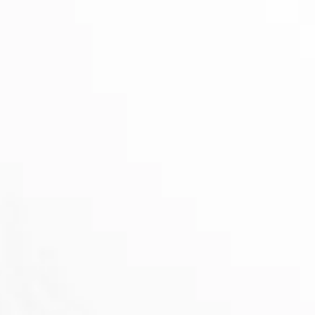
在竞技体育方面，亿德体育通过投资和运营体育俱乐部
时，积极推动职业体育联赛的发展，提升竞技体育的专
亿德体育还通过赞助和合作伙伴关系，支持优秀运动员
优化训练效果和比赛体验，为运动员的成长和发展提供
通过竞技体育的双轮驱动，亿德体育不仅促进了体育产
4、总结归纳
亿德体育通过引领体育产业新潮流，打造多元化发展平
技和社会发展的不断进步，亿德体育将继续创新和探索
通过不懈努力和持续投入，亿德体育将在全球范围内树