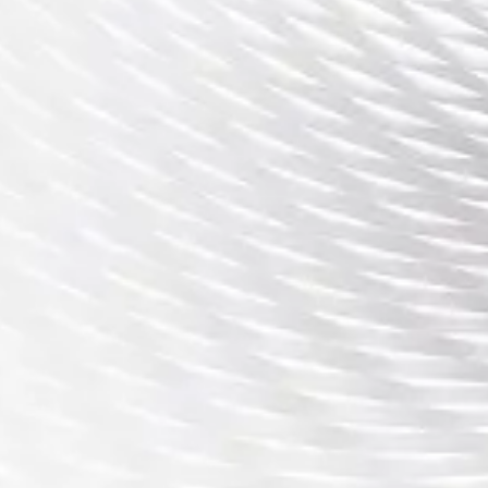
本文主要分析了猫头鹰体育在
球知名的运动品牌之一，近年
讨猫头鹰体育的市场战略，包
先，猫头鹰体育通过调整品牌
扩大市场覆盖面；再次，产品创
皇冠信用网🐺【e88.co】™专注于为玩家
提供实时赛事投注功能，结合皇冠网址和