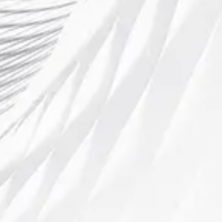
订阅邮箱
Enter Your E-mail