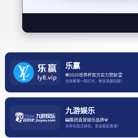
世俱杯提款审核规则
范指南实操流程解析
162
2026-01-16 20:06:43
文章摘要：围绕“世俱杯提款审核规则详解与常见问题风
度规则、审核流程、风险防范与合规管理四个维度展开
帮助读者建立宏观认知；随后结合实际操作场景，深入
合规意识的重要性；在此基础上，进一步梳理风险防范
与用户管理的角度，总结如何通过完善制度与强化内控
重，力求为相关从业者或研究者提供一套可理解、可执
一、审核规则框