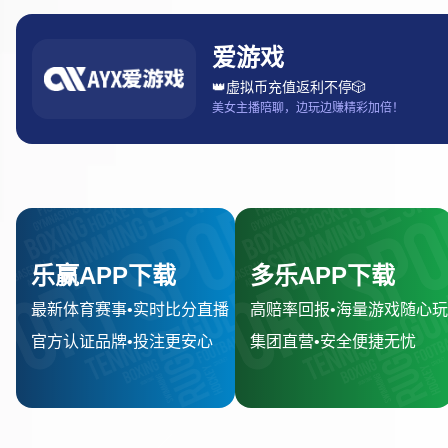
世俱杯相关提款审核规则通常建立在账户真实性、资金
流转安全、可追溯，并符合既定的制度要求。
在规则框架中，身份核验是首要环节，包括实名信息一
申请能否进入正式审核流程。
同时，规则还会对提款条件作出明确限制，例如最低提
防止异常操作或违规行为发生。
从整体来看，审核规则并非单一条款的简单叠加，而是
尺度与连续性。
二、提款流程解
提款流程通常从用户提交申请开始，系统会先进行自动
查。
通过初审后，申请将进入人工或半自动复核阶段，重点
发现风险的重要节点。