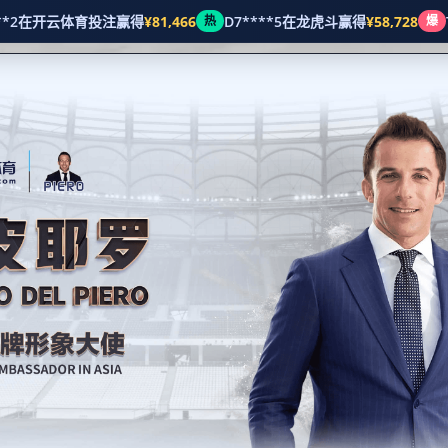
发现皇冠体育
产品展示
体育动态
服
规则详解与常见问题
流程解析与合规要点
产品展示
首页