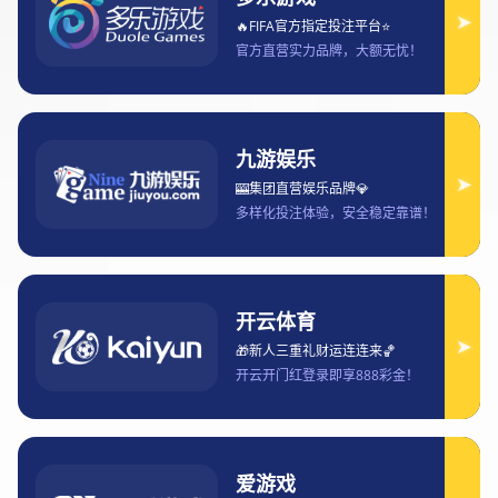
NBA比赛的方式也愈加丰富。无论是现场观看，还是通过各种平
台观看回放，许多球迷都希望能随时随地地观看到自己心仪的比
赛。对于一些无法在比赛当天第一时间观看的球迷而言，NBA比
赛重播成了他们获取比赛信息的重要途径。本文将为大家介绍多
个主流平台及其提供的NBA比赛回放方式，涵盖了直播平台、视
频平台、NBA官方渠道等多个渠道的特点与操作方式。本文从四
个方面进行详细解析：第一，NBA比赛重播的主要观看渠道；第
二，各大平台的回放方式及其优劣势；第三，平台提供的NBA比
赛重播时效性及更新频率；第四，不同平台的付费与免费服务对
比。通过这四个方面的详细解析，球迷可以更清楚地了解每个平
台的特点，做出最适合自己的观看选择。
1、NBA比赛重播的主要观
看渠道
在如今互联网高度发达的时代，观看NBA比赛的途径可谓多种多
样。首先，最为常见的就是通过各大体育直播平台观看NBA比赛
的回放。比如腾讯体育、优酷体育等平台在中国地区具有较强的
市场影响力，它们提供了全场比赛、精华视频和集锦等多种形式
的回放，满足了不同球迷的需求。