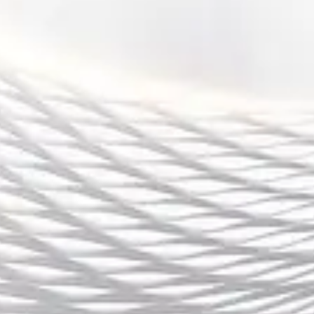
总体而言，NBA比赛重播的观看渠道非常丰富，球迷可以根据自
己的需求选择不同的平台进行观看。从时效性、内容丰富度到互
动性，不同平台各具特色。对于追求高清画质和快速回放的球
迷，腾讯体育和NBA官方平台是不错的选择。而对于喜欢互动和
赛后分析的球迷，B站和爱奇艺等平台则更具吸引力。
无论选择哪个平台，球迷都可以通过灵活选择适合自己的观看方
式，享受NBA比赛带来的激情与乐趣。在未来，随着技术的进步
和平台之间的竞争，NBA比赛的回放方式还将不断创新，球迷的
观看体验将更加丰富多彩。