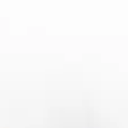
在观看NBA比赛回放时，许多平台提供了免费与付费两种选择。
腾讯体育和爱奇艺等平台的付费会员服务通常提供更高清的视频
质量、更多的赛事回放和更快速的更新。付费用户除了可以享受
更优质的回放外，还能够观看独家的赛后分析、纪录片等附加内
容，进一步提升了观看体验。
不过，免费用户也能通过这些平台观看到一定数量的回放，只是
视频质量和时效性有所限制。例如，腾讯体育的免费用户只能观
看较低分辨率的视频，而且回放的时效性往往不如付费用户及
时。免费内容还可能会插入广告，影响观看的连贯性。
相较于上述平台，NBA官方平台的回放服务几乎完全免费。球迷
通过NBA官网和APP能够随时观看比赛的全场回放，且视频质量
不逊色于付费平台。然而，NBA官方平台的缺点是相对较少的附
加功能，例如缺乏互动和部分赛后分析内容，这使得其用户体验
与其他平台有所差距。
总结：