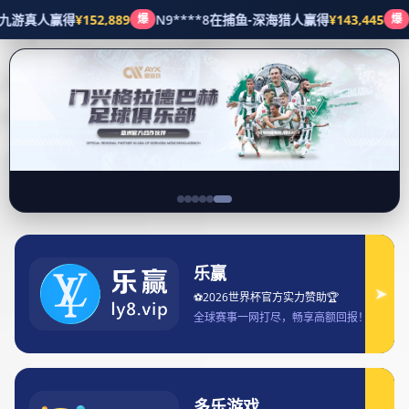
NBA比赛重播观看渠道汇总
附各大平台回放方式解析
产品展示
首页
NBA比赛重播观看渠道汇总附
各大平台回放方式解析
272
2025-10-06 18:21:25
随着NBA比赛逐渐成为全球球迷最为关注的体育赛事之一，观看