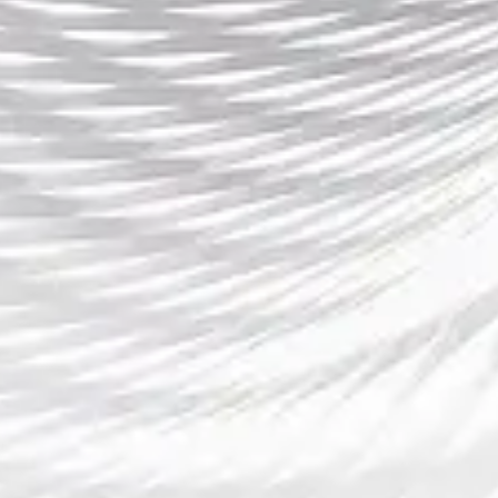
意甲精彩赛事全程直播平台推荐让你不容错过的
足球盛宴
2025-10-05 18:20:06
意甲联赛作为世界上最具历史和竞争力的足球联赛之一，凭借
其独特的魅力吸引了无数球迷的关注。无论是豪门球队间的激
烈对决，还是底层球队的顽强拼搏，意甲赛事都充满了无限的
看点与悬念。而随着互联网技术的迅速发展，越来越多的直播
平台提供了完整的赛事直播服务，让球迷能够实时观看到这些
激动人心的比赛。然而，面对众多平台，选择一个合适的直播
平台变得尤为重要。本文将从四个方面详细探讨意甲精彩赛事
全程直播平台的选择，帮...