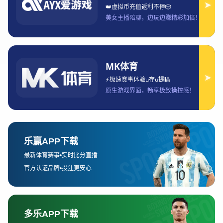
其次，NBA官方的回放服务也是不可忽视的。NBA在其官方网站
及移动应用上提供了详细的赛季回放功能，球迷可以根据自己所
关注的球队或赛事进行观看，并且支持高清视频播放。这种官方
渠道的回放准确性和时效性较高，深受许多忠实球迷的青睐。
此外，视频平台如爱奇艺、B站等也开始在NBA赛事回放方面投
入更多资源。这些平台不仅拥有全场回放，还往往提供高质量的
画面与全方位的赛事解说。不同平台根据其用户群体的需求推出
了不同的内容，如爱奇艺的回放还会附带特定的赛后分析，帮助
球迷更好地理解比赛的关键节点。
2、各大平台回放方式的优
劣势
不同平台的NBA比赛重播方式各有优势。首先，腾讯体育作为国
内领先的体育平台之一，其回放方式非常便捷。球迷在观看回放
时，可以选择跳过无关的部分，直接进入关键时刻。同时，腾讯
体育还推出了直播和回放同步的互动功能，允许球迷在观看回放
时查看实时评论和社交互动，增强了观看体验。