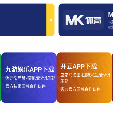
时比赛数据、比分通知、球队信息、战术分析等附加功能，这些
播画面，还能支持用户根据自己的喜好选择不同的视角和解说
够身临其境，感受现场氛围。此外，APP中还会有专门的赛事预
比赛，还可以与其他球迷互动讨论，分享观点。这种互动体验使
强了用户的参与感和沉浸感。
质量
优秀的直播平台，需要提供稳定流畅的画面，同时保证画质的高
晰度和声音的同步性尤为重要。
重要，尤其是在大屏设备上观看时，画面更加清晰细腻，能够更好地
VR或者全景直播，让观众在比赛中感受到更为沉浸式的体验。
。世界杯这样的全球性赛事，会吸引大量观众同时观看，因此平
顿或者掉线现象，将大大影响观众的观赛体验。因此，一些具有
何时刻都能提供稳定的观看服务。