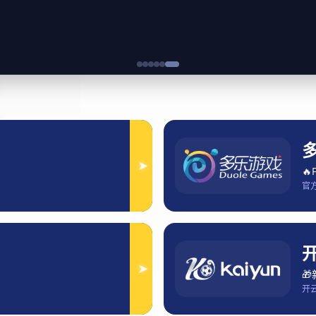
界杯比赛精彩直播和回放
过移动应用实现了直播与回放功能，尤其是像世界杯这样具有全
看世界杯比赛精彩直播和回放的APP，成为了他们享受赛事的
播和回放一站式推荐”进行详细的阐述，从多个角度为读者提供最
体验、直播质量以及回放服务等方面，帮助大家做出最合适的选
平台的直播质量、回放功能的便捷性、以及用户体验的综合考
深入了解选择观看世界杯比赛的最佳APP。
优势
供的功能优势。一个优秀的APP不仅仅提供直播服务，还应该在