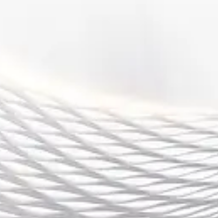
时更新 全球赛况一览
2025-08-14 21:14:44
球赛况、最新比分的更新成为了球迷们关注的焦点。作为世界上最
杯不仅是球员展示自我的舞台，也为全球球迷提供了无数精彩时
度分析和展示FIFA世界杯最新比分的实时更新，带大家一览全
述世界杯比赛的实时比分变化、各大洲球队的表现、赛事进程对
助科技手段实时追踪和分析比赛数据。无...
杯赛事直播并获取最新比赛资讯攻略
，许多球迷都希望能够通过安卓手机方便地观看赛事直播并获取