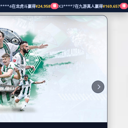
务类型
加入皇冠信用网
赛事信息汇总