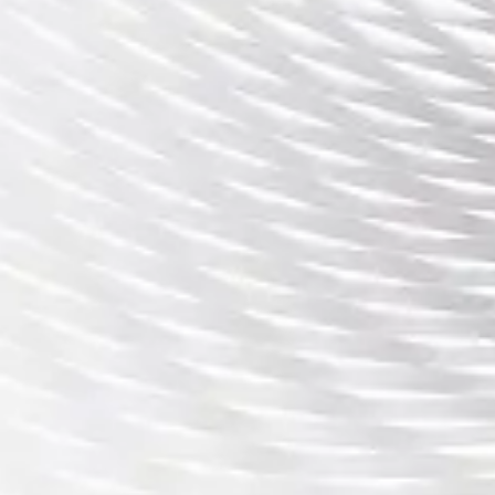
王者荣耀比赛赛后总结与
2025-08-15 19:52:22
文章摘要：本文将通过对一场
成功与不足。首先，我们将分
队整体的战略目标，以及执行
分析队员间的协作与沟通情况
置的选手在比赛中的角色定位与