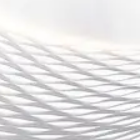
球竞技水平的提升。而如果传统豪门继续垄断冠军，这也会加剧
各大俱乐部对于增强实力、完善管理的需求，进一步推动足球世
界的发展。
皇冠app下载
总结：
2025年国际足球俱乐部世界杯的赛程揭晓，让各大豪门球队摩拳
擦掌，期待在这一最高舞台上展示自己的实力。赛程安排对球队
备战的影响、各大豪门的竞争态势、关键对决与爆冷机会，以及
赛事对未来格局的深远影响，都是本届比赛值得关注的重要因
素。这不仅是一场足球的盛宴，更是对足球竞技水平的一次全面
检阅。
通过本届比赛，足球世界将更加注重多元化的发展，各大俱乐部
将在全球范围内进行更为激烈的竞争。随着赛事的深入，必将带
来更多精彩的瞬间，也为球迷们奉献更多的激动与喜悦。可以预
见，2025年国际足球俱乐部世界杯将成为一场全球瞩目的足球�