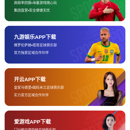
2025年国际足球俱乐部世界杯的参赛阵容中，无疑充满了各大足
球豪门的身影。从欧洲的巴塞罗那、皇家马德里、拜仁慕尼黑，
到南美的博卡青年、弗拉门戈，再到亚洲的浦和红钻、阿尔希拉
尔等强队，每一支队伍都具备不容小觑的实力和巨大的潜力。对
于这些豪门来说，这不仅仅是一场赛事，而是决定未来俱乐部荣
誉和历史地位的关键之战。
其中，欧洲球队的实力最为突出。作为世界足球的中心，欧洲的
俱乐部长期以来都是国际赛事中的佼佼者。巴萨、皇马、拜仁等
传统豪门，往往凭借深厚的阵容和稳定的竞技状态，占据赛事的
主导地位。而随着近年来英超的崛起，曼城、利物浦等球队也成
为了新兴的竞争者。在这种激烈的竞争态势下，每支球队都需要
在技术、战术、心态等方面进行全面提升。
然而，南美球队也不容忽视。博卡青年、弗拉门戈等球队在历史
上屡次在国际赛事中展现出强劲的竞争力。尤其是南美足球注重
个人技术和团队协作的特点，使得这些球队在面对欧洲豪门时，
往往能通过灵活多变的战术获得意想不到的优势。因此，南美球
队将在本届赛事中扮演着不容忽视的“黑马”角色。