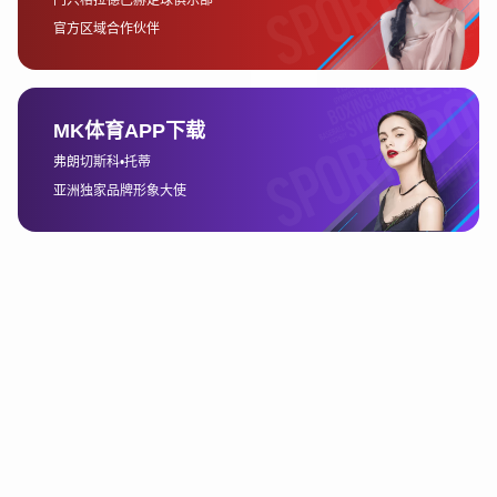
3、关键对决与爆冷机会
每一届国际足球俱乐部世界杯，都少不了一些令人期待的“经典对
决”。2025年赛程揭晓后，几场重磅赛事引起了球迷们的广泛讨
论。例如，欧洲顶级豪门皇马与巴萨的对决，或是拜仁慕尼黑与
曼城之间的较量，无疑是球迷们热切期待的焦点之战。这些比赛
不仅代表着不同足球文化的碰撞，更是技术、战术、心理等各方
面的较量。
除了这些传统豪门间的对决，赛事中也有潜在的爆冷机会。近年
来，许多豪门球队在国际赛事中屡次出现意外失利。比如，一些
中小型俱乐部在面对豪门时，往往能发挥出超常的战术配合和团
队精神，从而给对手造成巨大压力。这种爆冷的情况，也让本届
赛事更加充满悬念。
在本届世界杯中，除了传统强队，许多来自不同地区的球队也在
提升实力，并可能成为潜在的“黑马”。比如，亚洲的强队如阿尔
希拉尔，凭借其近年来的强势表现，极有可能在与欧美豪门的较
量中爆冷取胜。因此，每一场对决都充满了变数，让人无法预测
最终的结果。