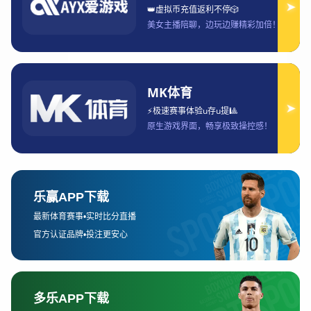
空间组织与分区功能设计，实现人流的高效导入与分流，提升城
市运行效率与体验流畅度。
同时，凯亚娱乐城所代表的娱乐综合体模式，也成为推动夜间经
济发展的重要引擎。通过延长营业时间、引入多样化夜间消费业
态，带动周边餐饮、住宿及零售产业联动增长，形成持续性的城