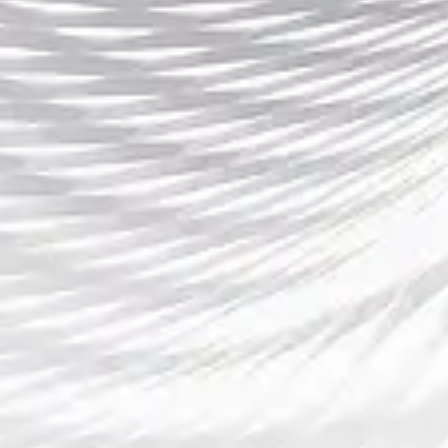
以N1国际为中心构建高品质都市生活新地标与活
力社区核心圈层域
2026-06-22 07:22:19
本文围绕“以N1国际为中心构建高品质都市生活新地标与活力社
区核心圈层域”的发展理念展开系统阐述，从整体规划愿景、空
间结构组织、商业与消费升级、以及社区生态营造四个维度进
行深入分析。文章旨在呈现一个集高端城市功能、复合生活方
式与持续活力循环于一体的未来城市生活模型，通过对N1国际
为核心的多维价值重塑，探索现代都市在高密度发展背景下如
何实现品质提升与人居优化的统一。全文不仅强调空间与功能
的协同进化，也...