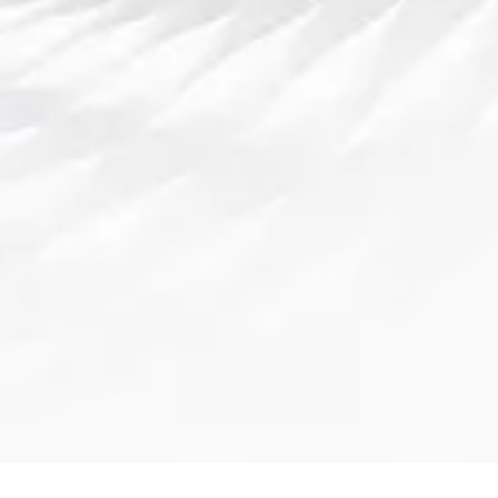
以明博体育为核心的数字体育生态创新发展与产
业升级路径深度解析报告
2026-06-25 06:45:34
本文以entity["company","明博体育","中国数字体育企
业"]为核心研究对象，围绕数字体育生态体系的创新发展与
产业升级路径展开系统性深度解析。在数字经济与体育产业深
度融合的背景下，明博体育通过技术驱动、内容重构、平台整
合与商业模式创新，逐步构建起多层次、跨领域、强协同的数
字体育生态体系。文章从技术底座升级、内容生态重塑、平台
协同发展以及产业商业跃迁四个方面展开分析，探讨其在数
字...