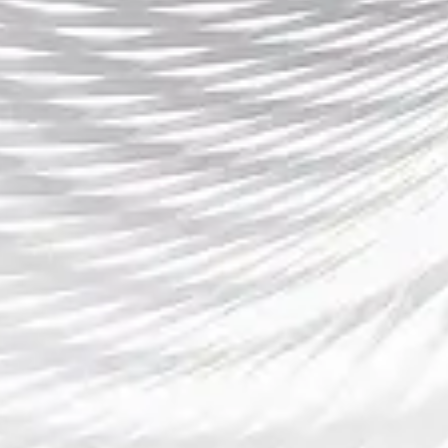
2025-08-15 19:52:22
文章摘要：本文将通过对一场王者荣耀比赛赛后总结与分析，
重点探讨战术执行和团队配合的成功与不足。首先，我们将分
析比赛中的战术制定及其执行的表现，探讨这些战术是否符合
团队整体的战略目标，以及执行过程中可能存在的问题。接
着，我们会从团队配合的角度入手，分析队员间的协作与沟通
情况，是否能够在关键时刻形成有效的配合。第三部分将探讨
各个位置的选手在比赛中的角色定位与表现，评估他们是否在
合理的范围内发挥了个人优...
如何通过微信轻松观看西甲比赛直播和精彩回放