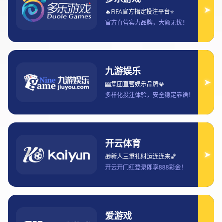
文章摘要：LPL（英雄联盟职业联赛）是中国最顶级的电子竞技
赛事之一，吸引了大量粉丝的关注。随着赛事的火热，观众对实
时赛事数据分析的需求也越来越高。本文将详细介绍哪些APP可
以观看LPL联赛直播，并提供实时比赛数据分析推荐，帮助用户
更好地享受比赛并进行战略分析。我们将从APP的选择标准、直
播质量、数据分析功能、以及用户体验等四个方面进行详细探
讨，为玩家和粉丝们提供全面的参考信息。
1、如何选择观看LPL的APP
观看LPL联赛的APP种类繁多，选择合适的APP是每一位粉丝必须
面对的问题。首先，最重要的考虑因素是平台是否拥有LPL联赛
的直播权。如今，腾讯旗下的多个平台（如腾讯视频、
WeGame等）成为了LPL赛事的官方直播平台，提供高清流畅的
观看体验。其次，平台的稳定性也非常关键，尤其在直播过程
中，不希望遇到卡顿或断流的情况。腾讯视频和WeGame都具
备强大的技术保障，确保赛事直播能够无缝播放。
其次，要考虑平台的互动性。一些APP提供弹幕互动、即时评